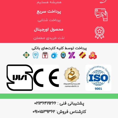
همیشه هستیم.
پرداخت سریع
پرداخت شتابی.
محصول اورجینال
لذت خریدی مطمئن.
پرداخت توسط کلیه کارت‌های بانکی
پشتیبانی فنی : 02136419266
کارشناس فروش: 09101539362