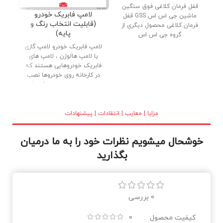
قفل فرمان کلاغی فوق سنگین
دنب
لامپ فابریک خودرو
ماشین جی اس اس GSS قفل
پار
(قابلیت انتخاب رنگ و
فرمان کلاغی محصول دیگری از
پایه)
گروه جی اس اس
لامپ فابریک خودرو لامپ گازی
یا لامپ هالوژن ، لامپ های
فابریک خودروهایی هستند که
در کارخانه روی خودروها نصب
می شوند. لامپ های فابریک
(گازی) با کیفیت بالا ، بدنه تمام
برنجی و شیشه کریستالی در
بازار عرضه شده اند. نور خوب و
مزایا | معایب | انتقادات | پیشنهادات
طول عمر بالا از دلایل استقبال
مصرف کنندگان می باشد.
خوشحال میشویم نظرات خود را به ما درمیان
بگذارید
0 بررسی
کیفیت محصول
0