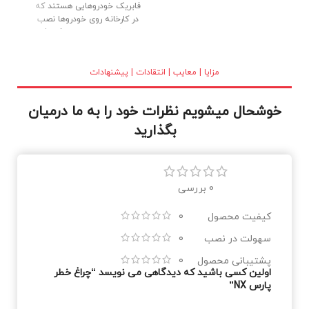
فابریک خودروهایی هستند که
در کارخانه روی خودروها نصب
می شوند. لامپ های فابریک
(گازی) با کیفیت بالا ، بدنه تمام
برنجی و شیشه کریستالی در
بازار عرضه شده اند. نور خوب و
مزایا | معایب | انتقادات | پیشنهادات
طول عمر بالا از دلایل استقبال
مصرف کنندگان می باشد.
خوشحال میشویم نظرات خود را به ما درمیان
بگذارید
0 بررسی
کیفیت محصول
0
سهولت در نصب
0
پشتیبانی محصول
0
اولین کسی باشید که دیدگاهی می نویسد “چراغ خطر
پارس NX”