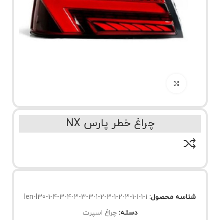
برای بزرگنمایی کلیک کنید
چراغ خطر پارس NX
شناسه محصول:
len-l30-1-4-3-4-3-3-3-1-2-3-1-2-3-1-1-1-1
دسته:
چراغ اسپرت