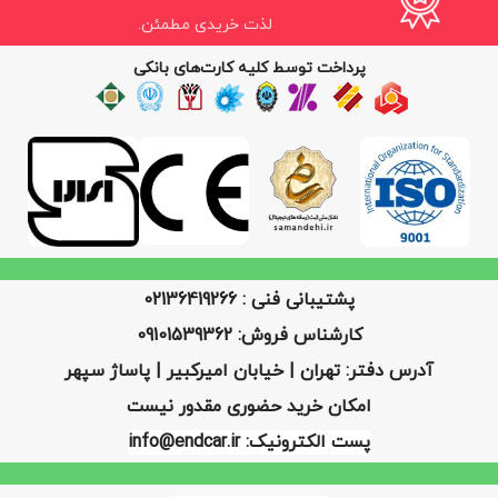
لذت خریدی مطمئن.
پرداخت توسط کلیه کارت‌های بانکی
پشتیبانی فنی : 02136419266
کارشناس فروش: 09101539362
آدرس دفتر: تهران | خیابان امیرکبیر | پاساژ سپهر
امکان خرید حضوری مقدور نیست
پست الکترونیک: info@endcar.ir