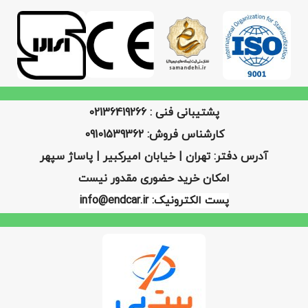
پشتیبانی فنی : 02136419266
کارشناس فروش: 09101539362
آدرس دفتر: تهران | خیابان امیرکبیر | پاساژ سپهر
امکان خرید حضوری مقدور نیست
پست الکترونیک: info@endcar.ir