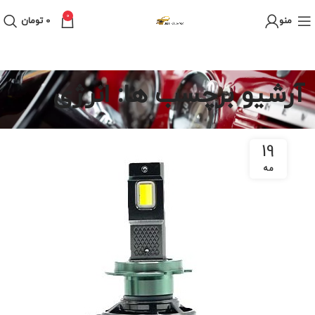
0
منو
0
تومان
آرشیو برچسب ها: انرژی
19
مه