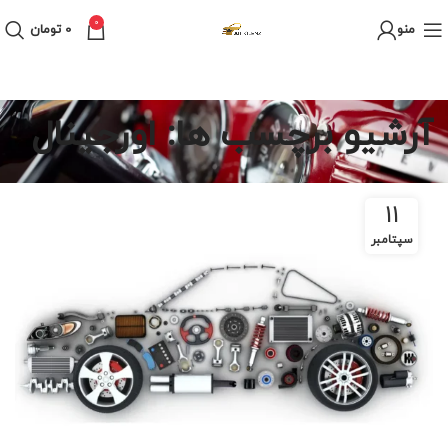
0
منو
0
تومان
آرشیو برچسب ها: اورجینال
11
سپتامبر