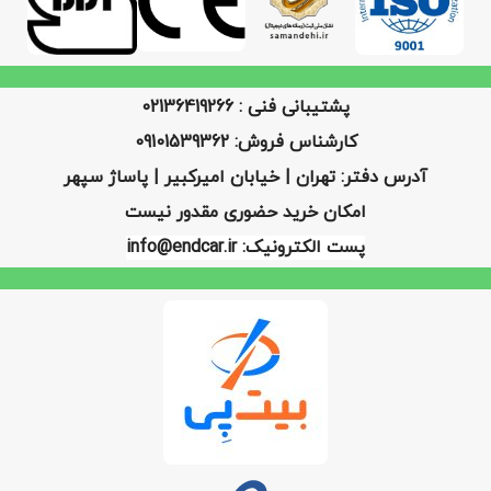
پشتیبانی فنی : 02136419266
کارشناس فروش: 09101539362
آدرس دفتر: تهران | خیابان امیرکبیر | پاساژ سپهر
امکان خرید حضوری مقدور نیست
پست الکترونیک: info@endcar.ir