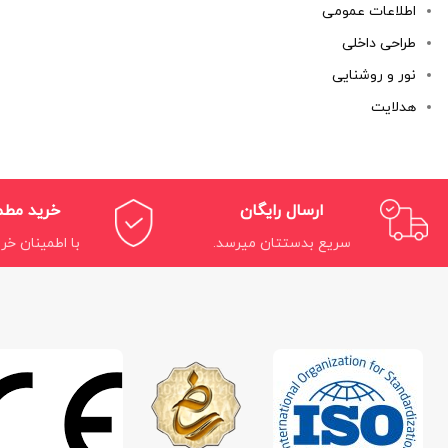
اطلاعات عمومی
طراحی داخلی
نور و روشنایی
هدلایت
ارسال رایگان
خرید مط
سریع بدستتان میرسد.
با اطمینان خری