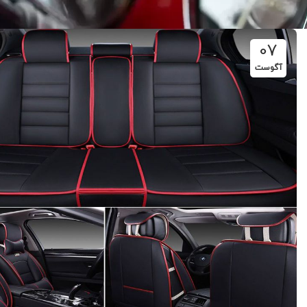
07
آگوست