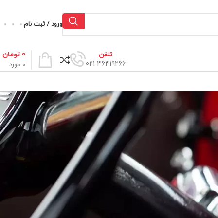
ورود / ثبت نام
0
تومان
تلفن
36419266 021
0
مورد