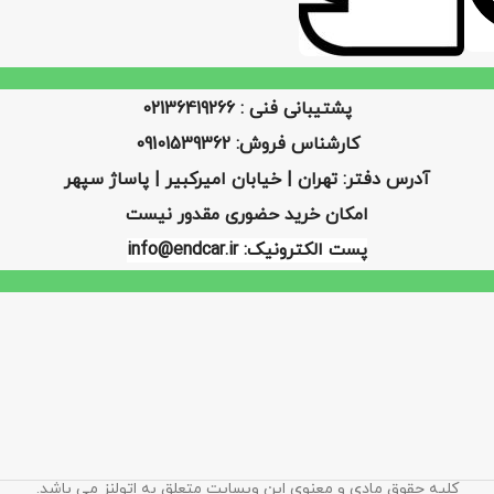
پشتیبانی فنی : 02136419266
کارشناس فروش: 09101539362
آدرس دفتر: تهران | خیابان امیرکبیر | پاساژ سپهر
امکان خرید حضوری مقدور نیست
پست الکترونیک: info@endcar.ir
کلیه حقوق مادی و معنوی این وبسایت متعلق به اتولنز می باشد.