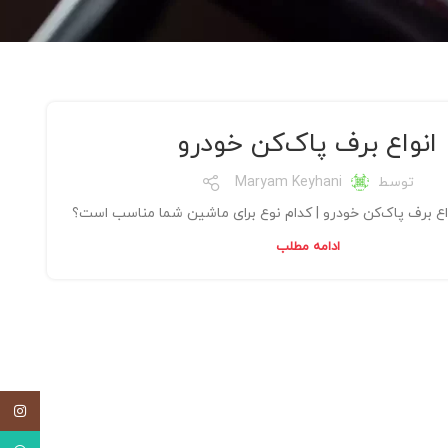
انواع برف پاک‌کن خودرو
توسط
Maryam Keyhani
واع برف پاک‌کن خودرو | کدام نوع برای ماشین شما مناسب است؟
ادامه مطلب
اینستاگ