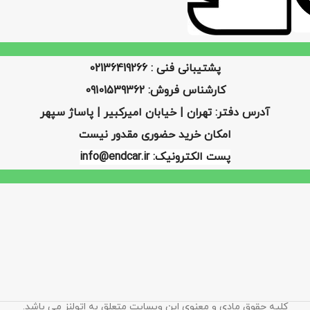
پشتیبانی فنی : 02136419266
کارشناس فروش: 09101539362
آدرس دفتر: تهران | خیابان امیرکبیر | پاساژ سپهر
امکان خرید حضوری مقدور نیست
پست الکترونیک: info@endcar.ir
کلیه حقوق مادی و معنوی این وبسایت متعلق به اتولنز می باشد.