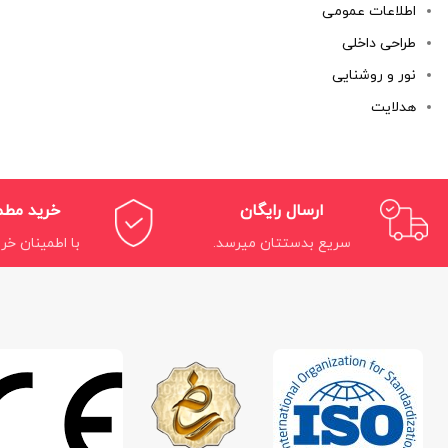
اطلاعات عمومی
طراحی داخلی
نور و روشنایی
هدلایت
ارسال رایگان
خرید مط
سریع بدستتان میرسد.
با اطمینان خری