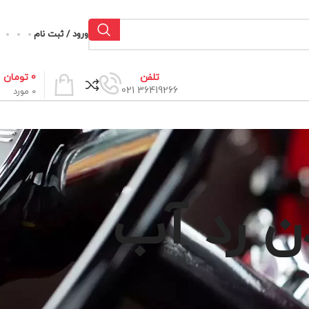
ورود / ثبت نام
0
تومان
تلفن
36419266 021
0
مورد
ن رد آب