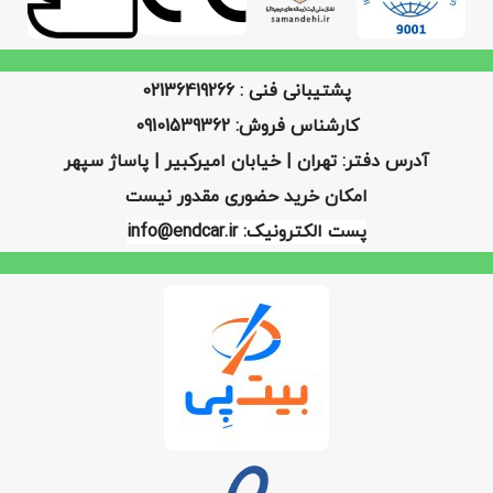
پشتیبانی فنی : 02136419266
کارشناس فروش: 09101539362
آدرس دفتر: تهران | خیابان امیرکبیر | پاساژ سپهر
امکان خرید حضوری مقدور نیست
پست الکترونیک: info@endcar.ir