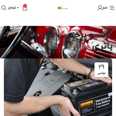
0
منو
0
تومان
آرشیو برچسب ها: برق و
باتری
29
نوامبر