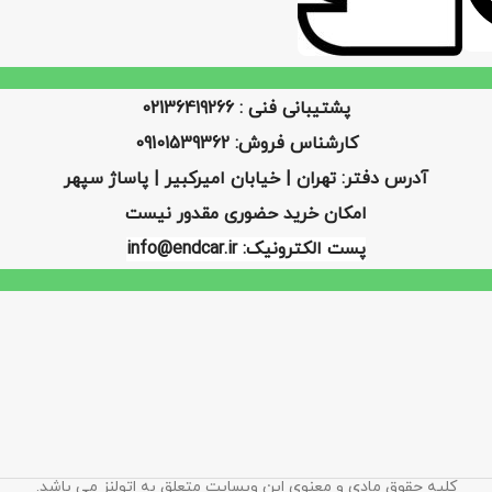
پشتیبانی فنی : 02136419266
کارشناس فروش: 09101539362
آدرس دفتر: تهران | خیابان امیرکبیر | پاساژ سپهر
امکان خرید حضوری مقدور نیست
پست الکترونیک: info@endcar.ir
کلیه حقوق مادی و معنوی این وبسایت متعلق به اتولنز می باشد.