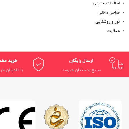
اطلاعات عمومی
طراحی داخلی
نور و روشنایی
هدلایت
ارسال رایگان
خرید مط
سریع بدستتان میرسد.
با اطمینان خری