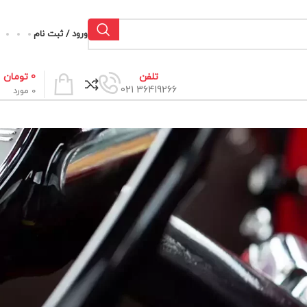
ورود / ثبت نام
0
تومان
تلفن
36419266 021
0
مورد