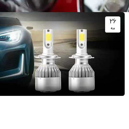
26
مه