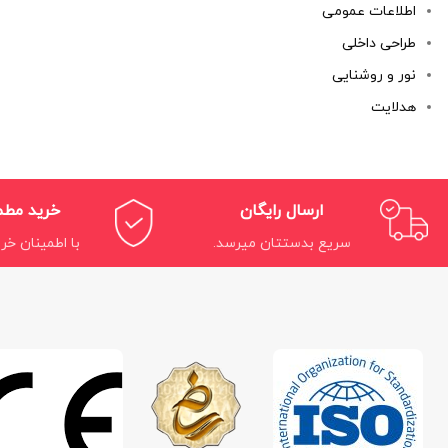
اطلاعات عمومی
طراحی داخلی
نور و روشنایی
هدلایت
ارسال رایگان
خرید مط
سریع بدستتان میرسد.
با اطمینان خری