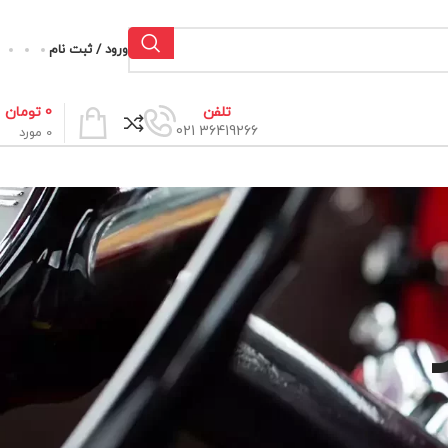
ورود / ثبت نام
0
تومان
تلفن
36419266 021
0
مورد