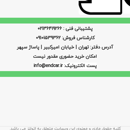
پشتیبانی فنی : 02136419266
کارشناس فروش: 09101539362
آدرس دفتر: تهران | خیابان امیرکبیر | پاساژ سپهر
امکان خرید حضوری مقدور نیست
پست الکترونیک: info@endcar.ir
کلیه حقوق مادی و معنوی این وبسایت متعلق به اتولنز می باشد.