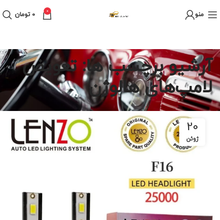
0
منو
0
تومان
آرشیو برچسب ها: تعویض
لامپ‌های هالوژن
20
ژوئن