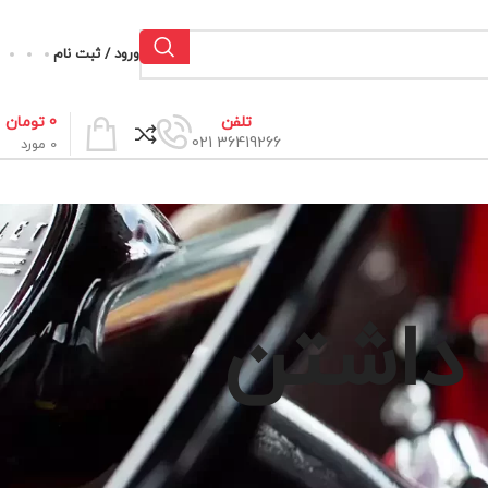
ورود / ثبت نام
0
تومان
تلفن
36419266 021
0
مورد
 داشتن