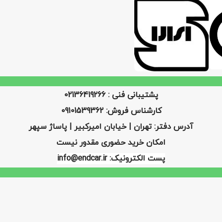
پشتیبانی فنی : 02136419266
کارشناس فروش: 09101539362
آدرس دفتر: تهران | خیابان امیرکبیر | پاساژ سپهر
امکان خرید حضوری مقدور نیست
پست الکترونیک: info@endcar.ir