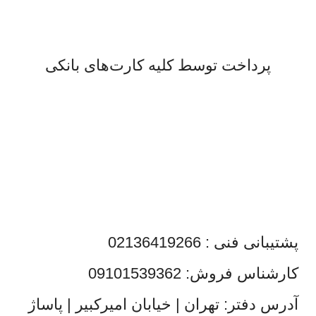
لذت خریدی مطمئن.
پرداخت توسط کلیه کارت‌های بانکی
پشتیبانی فنی : 02136419266
کارشناس فروش: 09101539362
آدرس دفتر: تهران | خیابان امیرکبیر | پاساژ