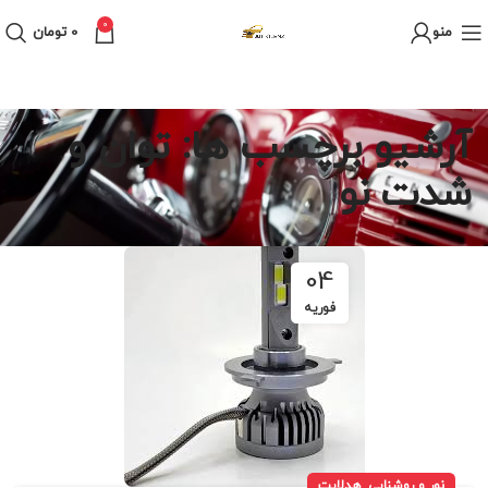
0
منو
0
تومان
آرشیو برچسب ها: توان و
شدت نو
04
فوریه
,
نور و روشنایی
هدلایت