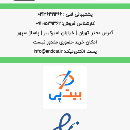
پشتیبانی فنی : 02136419266
کارشناس فروش: 09101539362
آدرس دفتر: تهران | خیابان امیرکبیر | پاساژ سپهر
امکان خرید حضوری مقدور نیست
پست الکترونیک: info@endcar.ir