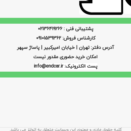
پشتیبانی فنی : 02136419266
کارشناس فروش: 09101539362
آدرس دفتر: تهران | خیابان امیرکبیر | پاساژ سپهر
امکان خرید حضوری مقدور نیست
پست الکترونیک: info@endcar.ir
کلیه حقوق مادی و معنوی این وبسایت متعلق به اتولنز می باشد.