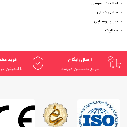
اطلاعات عمومی
طراحی داخلی
نور و روشنایی
هدلایت
ارسال رایگان
خرید مط
سریع بدستتان میرسد.
با اطمینان خری