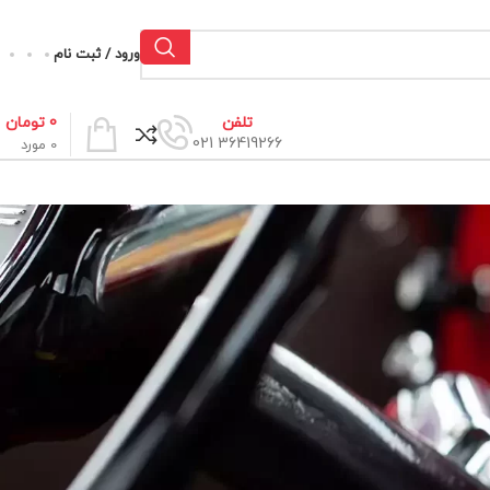
ورود / ثبت نام
0
تومان
تلفن
36419266 021
0
مورد