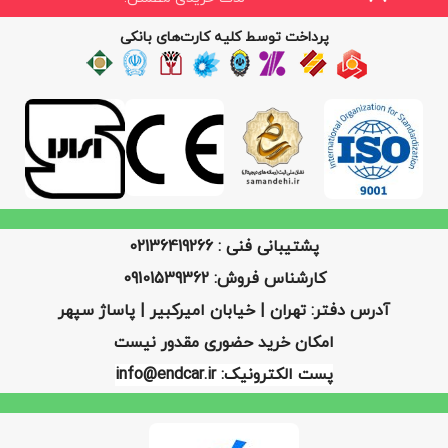
پرداخت توسط کلیه کارت‌های بانکی
پشتیبانی فنی : 02136419266
کارشناس فروش: 09101539362
آدرس دفتر: تهران | خیابان امیرکبیر | پاساژ سپهر
امکان خرید حضوری مقدور نیست
پست الکترونیک: info@endcar.ir