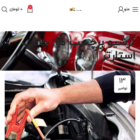
0
منو
0
تومان
آرشیو برچسب ها: جامپ
استارتر
13
نوامبر