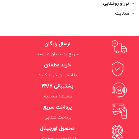
نور و روشنایی
هدلایت
ارسال رایگان
سریع بدستتان میرسد.
خرید مطمئن
با اطمینان خرید کنید.
پشتیبانی 24/7
همیشه هستیم.
پرداخت سریع
پرداخت شتابی.
محصول اورجینال
لذت خریدی مطمئن.