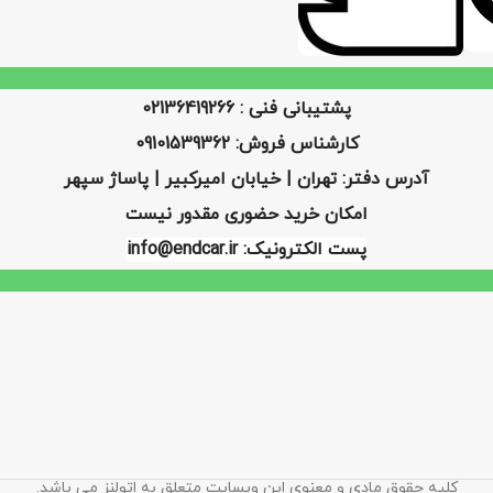
پشتیبانی فنی : 02136419266
کارشناس فروش: 09101539362
آدرس دفتر: تهران | خیابان امیرکبیر | پاساژ سپهر
امکان خرید حضوری مقدور نیست
پست الکترونیک: info@endcar.ir
کلیه حقوق مادی و معنوی این وبسایت متعلق به اتولنز می باشد.