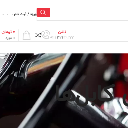
ورود / ثبت نام
0
تومان
تلفن
36419266 021
0
مورد
کابل‌ها