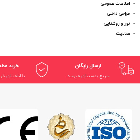
اطلاعات عمومی
طراحی داخلی
نور و روشنایی
هدلایت
ارسال رایگان
خرید مط
سریع بدستتان میرسد.
با اطمینان خری