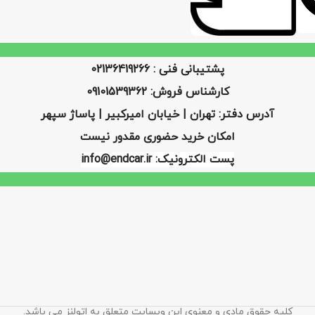
پشتیبانی فنی : 02136419266
کارشناس فروش: 09101539362
آدرس دفتر: تهران | خیابان امیرکبیر | پاساژ سپهر
امکان خرید حضوری مقدور نیست
پست الکترونیک: info@endcar.ir
کلیه حقوق مادی و معنوی این وبسایت متعلق به اتولنز می باشد.