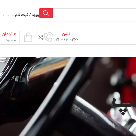
ورود / ثبت نام
0
تومان
تلفن
36419266 021
0
مورد
مپ