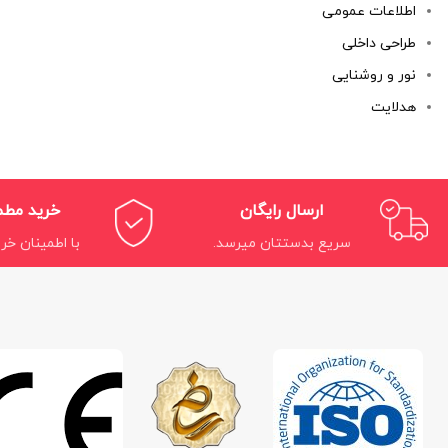
اطلاعات عمومی
طراحی داخلی
نور و روشنایی
هدلایت
ارسال رایگان
خرید مط
سریع بدستتان میرسد.
با اطمینان خری