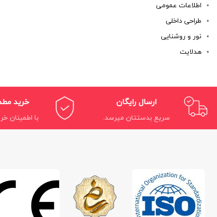
اطلاعات عمومی
طراحی داخلی
نور و روشنایی
هدلایت
ارسال رایگان
خرید مط
سریع بدستتان میرسد.
با اطمینان خری