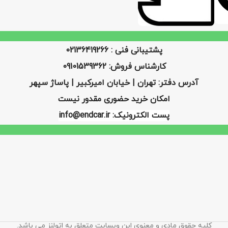
پشتیبانی فنی : 02136419266
کارشناس فروش: 09101539362
آدرس دفتر: تهران | خیابان امیرکبیر | پاساژ سپهر
امکان خرید حضوری مقدور نیست
پست الکترونیک: info@endcar.ir
کلیه حقوق مادی و معنوی این وبسایت متعلق به اتولنز می باشد.