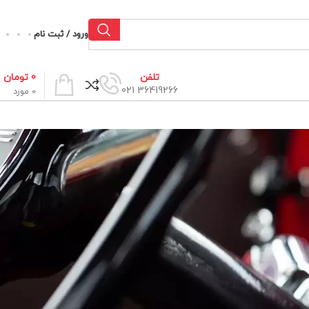
ورود / ثبت نام
0
تومان
تلفن
36419266 021
0
مورد