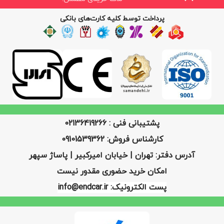
پرداخت توسط کلیه کارت‌های بانکی
پشتیبانی فنی : 02136419266
کارشناس فروش: 09101539362
آدرس دفتر: تهران | خیابان امیرکبیر | پاساژ سپهر
امکان خرید حضوری مقدور نیست
پست الکترونیک: info@endcar.ir