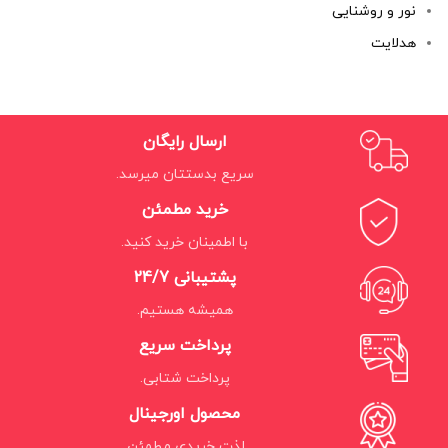
نور و روشنایی
هدلایت
ارسال رایگان
سریع بدستتان میرسد.
خرید مطمئن
با اطمینان خرید کنید.
پشتیبانی 24/7
همیشه هستیم.
پرداخت سریع
پرداخت شتابی.
محصول اورجینال
لذت خریدی مطمئن.