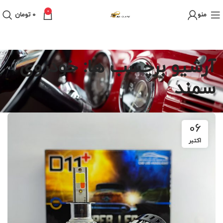
0
منو
0
تومان
آرشیو برچسب ها: خودروی
سمند
06
اکتبر