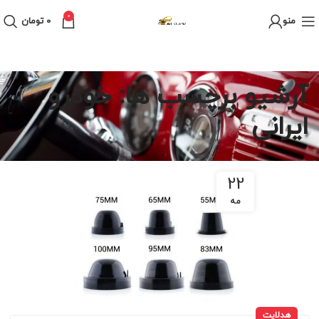
0
منو
0
تومان
آرشیو برچسب ها: خودرو
ایرانی
22
مه
هدلایت