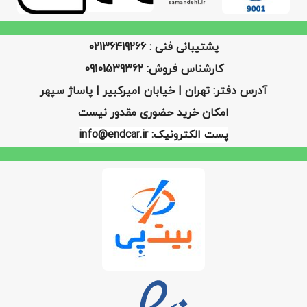
پشتیبانی فنی : 02136419266
کارشناس فروش: 09101539362
آدرس دفتر: تهران | خیابان امیرکبیر | پاساژ سپهر
امکان خرید حضوری مقدور نیست
پست الکترونیک: info@endcar.ir