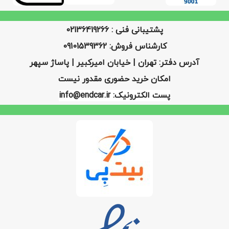
پشتیبانی فنی : 02136419266
کارشناس فروش: 09101539362
آدرس دفتر: تهران | خیابان امیرکبیر | پاساژ سپهر
امکان خرید حضوری مقدور نیست
پست الکترونیک: info@endcar.ir