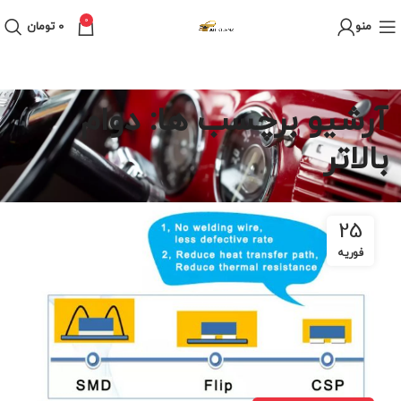
0
منو
0
تومان
آرشیو برچسب ها: دوام
بالاتر
25
فوریه