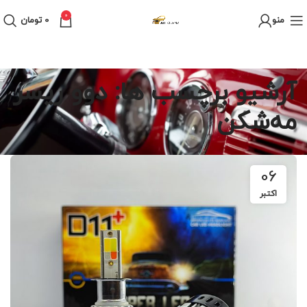
0
منو
0
تومان
آرشیو برچسب ها: دوو ریسر
مه‌شکن
06
اکتبر