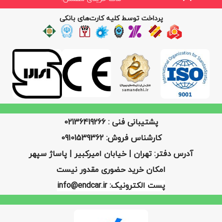
پرداخت توسط کلیه کارت‌های بانکی
پشتیبانی فنی : 02136419266
کارشناس فروش: 09101539362
آدرس دفتر: تهران | خیابان امیرکبیر | پاساژ سپهر
امکان خرید حضوری مقدور نیست
پست الکترونیک: info@endcar.ir