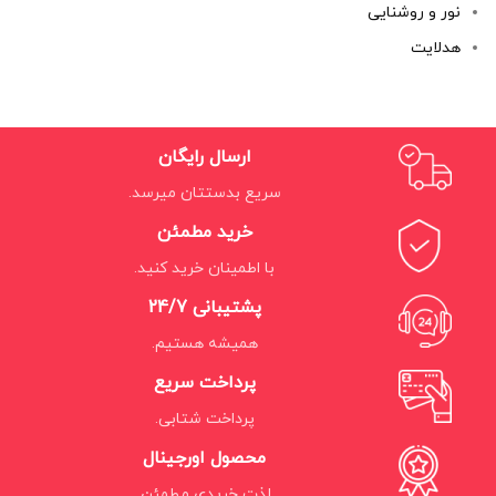
نور و روشنایی
هدلایت
ارسال رایگان
سریع بدستتان میرسد.
خرید مطمئن
با اطمینان خرید کنید.
پشتیبانی 24/7
همیشه هستیم.
پرداخت سریع
پرداخت شتابی.
محصول اورجینال
لذت خریدی مطمئن.