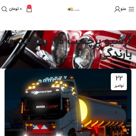
0
منو
0
تومان
آرشیو برچسب ها: رطوبت و
بارندگی
22
نوامبر