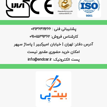
پشتیبانی فنی : 02136419266
کارشناس فروش: 09101539362
آدرس دفتر: تهران | خیابان امیرکبیر | پاساژ سپهر
امکان خرید حضوری مقدور نیست
پست الکترونیک: info@endcar.ir