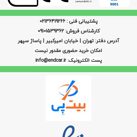
پشتیبانی فنی : 02136419266
کارشناس فروش: 09101539362
آدرس دفتر: تهران | خیابان امیرکبیر | پاساژ سپهر
امکان خرید حضوری مقدور نیست
پست الکترونیک: info@endcar.ir