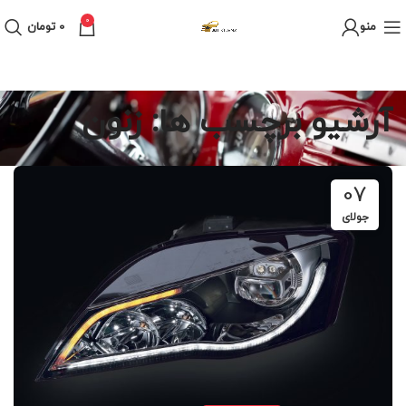
0
منو
0
تومان
آرشیو برچسب ها: زنون
07
جولای