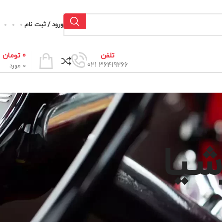
ورود / ثبت نام
0
تومان
تلفن
36419266 021
0
مورد
شیا