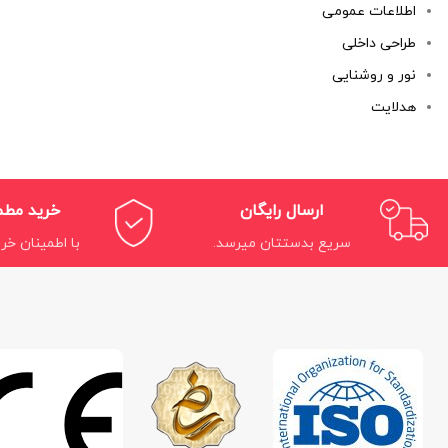
اطلاعات عمومی
طراحی داخلی
نور و روشنایی
هدلایت
ارسال رایگان
خرید مط
سریع بدستتان میرسد.
با اطمینان خری