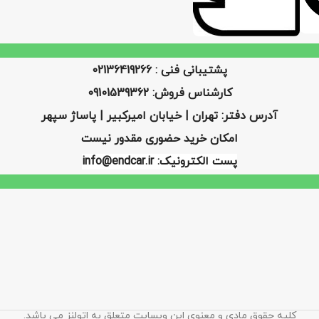
پشتیبانی فنی : 02136419266
کارشناس فروش: 09101539362
آدرس دفتر: تهران | خیابان امیرکبیر | پاساژ سپهر
امکان خرید حضوری مقدور نیست
پست الکترونیک: info@endcar.ir
کلیه حقوق مادی و معنوی این وبسایت متعلق به اتولنز می باشد.