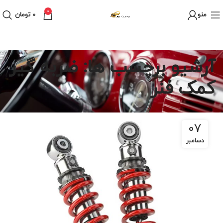
0
منو
0
تومان
آرشیو برچسب ها: ضربه گیر
کمک فنر
07
دسامبر