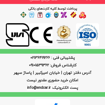
پرداخت توسط کلیه کارت‌های بانکی
پشتیبانی فنی : 02136419266
کارشناس فروش: 09101539362
آدرس دفتر: تهران | خیابان امیرکبیر | پاساژ سپهر
امکان خرید حضوری مقدور نیست
پست الکترونیک: info@endcar.ir