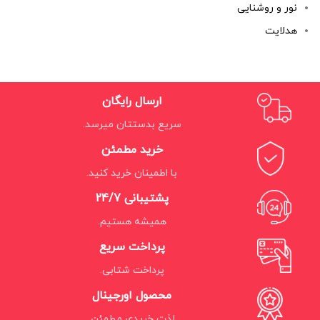
نور و روشنایی
هدلایت
ارسال رایگان
سریع بدستتان میرسد.
خرید مطمئن
با اطمینان خرید کنید.
پشتیبانی 24/7
همیشه هستیم.
پرداخت سریع
پرداخت شتابی.
محصول اورجینال
لذت خریدی مطمئن.