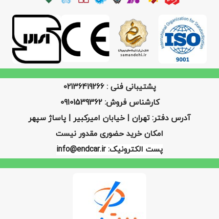
پشتیبانی فنی : 02136419266
کارشناس فروش: 09101539362
آدرس دفتر: تهران | خیابان امیرکبیر | پاساژ سپهر
امکان خرید حضوری مقدور نیست
پست الکترونیک: info@endcar.ir