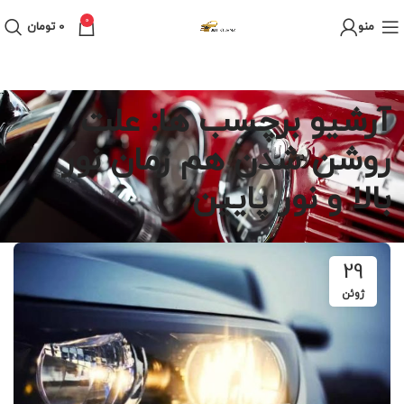
0
منو
0
تومان
آرشیو برچسب ها: علت
روشن شدن هم زمان نور
بالا و نور پایین
29
ژوئن