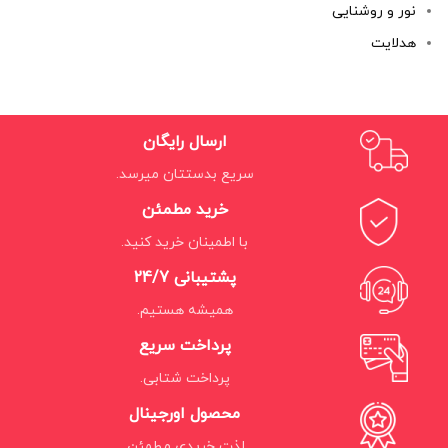
نور و روشنایی
هدلایت
ارسال رایگان
سریع بدستتان میرسد.
خرید مطمئن
با اطمینان خرید کنید.
پشتیبانی 24/7
همیشه هستیم.
پرداخت سریع
پرداخت شتابی.
محصول اورجینال
لذت خریدی مطمئن.