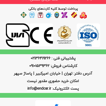
پرداخت توسط کلیه کارت‌های بانکی
پشتیبانی فنی : 02136419266
کارشناس فروش: 09101539362
آدرس دفتر: تهران | خیابان امیرکبیر | پاساژ سپهر
امکان خرید حضوری مقدور نیست
پست الکترونیک: info@endcar.ir