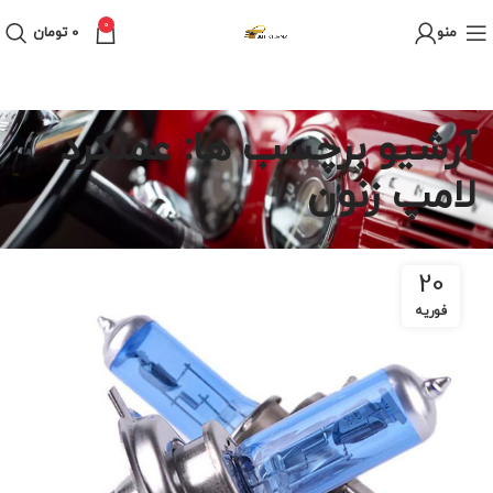
0
منو
0
تومان
آرشیو برچسب ها: عملکرد
لامپ زنون
20
فوریه