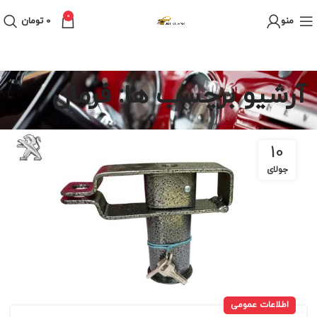
0
منو
0
تومان
آرشیو برچسب ها: فرمان
10
جولای
اطلاعات عمومی