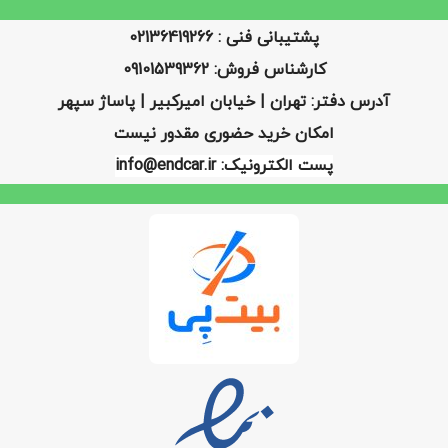
پشتیبانی فنی : 02136419266
کارشناس فروش: 09101539362
آدرس دفتر: تهران | خیابان امیرکبیر | پاساژ سپهر
امکان خرید حضوری مقدور نیست
پست الکترونیک: info@endcar.ir