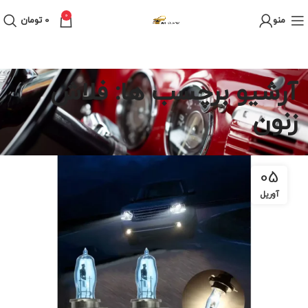
0
منو
0
تومان
آرشیو برچسب ها: فلاش
زنون
05
آوریل