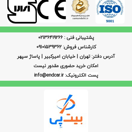
پشتیبانی فنی : 02136419266
کارشناس فروش: 09101539362
آدرس دفتر: تهران | خیابان امیرکبیر | پاساژ سپهر
امکان خرید حضوری مقدور نیست
پست الکترونیک: info@endcar.ir