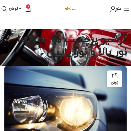
0
منو
0
تومان
آرشیو برچسب ها: فیوزها
نور بالا و نور پایین
29
ژوئن