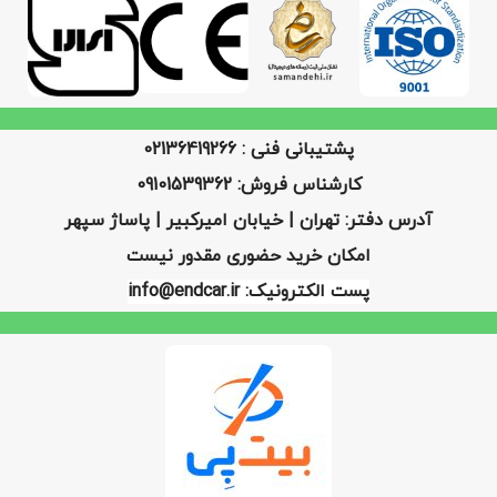
پشتیبانی فنی : 02136419266
کارشناس فروش: 09101539362
آدرس دفتر: تهران | خیابان امیرکبیر | پاساژ سپهر
امکان خرید حضوری مقدور نیست
پست الکترونیک: info@endcar.ir