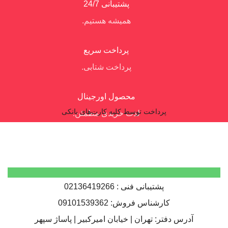
پشتیبانی 24/7
همیشه هستیم.
پرداخت سریع
پرداخت شتابی.
محصول اورجینال
پرداخت توسط کلیه کارت‌های بانکی
لذت خریدی مطمئن.
پشتیبانی فنی : 02136419266
کارشناس فروش: 09101539362
آدرس دفتر: تهران | خیابان امیرکبیر | پاساژ سپهر