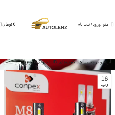
منو
ورود / ثبت نام
0
تومان
آرشیو برچسب ها: لامپ‌های HID با رنگ نور زرد
16
ژانویه