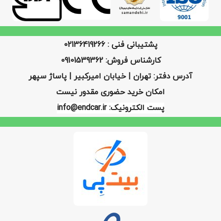
پشتیبانی فنی : 02136419266
کارشناس فروش: 09101539362
آدرس دفتر: تهران | خیابان امیرکبیر | پاساژ سپهر
امکان خرید حضوری مقدور نیست
پست الکترونیک: info@endcar.ir