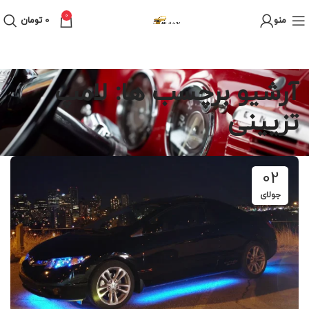
0
منو
0
تومان
آرشیو برچسب ها: لامپ
تزیینی
02
جولای