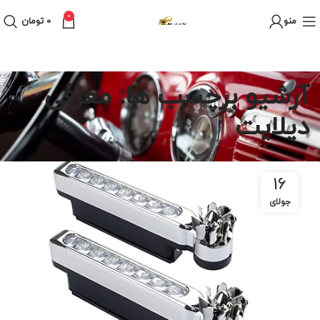
0
منو
0
تومان
آرشیو برچسب ها: معرفی
دیلایت
16
جولای