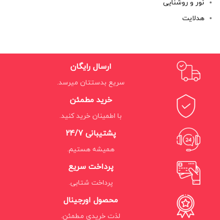
نور و روشنایی
هدلایت
ارسال رایگان
سریع بدستتان میرسد.
خرید مطمئن
با اطمینان خرید کنید.
پشتیبانی 24/7
همیشه هستیم.
پرداخت سریع
پرداخت شتابی.
محصول اورجینال
لذت خریدی مطمئن.