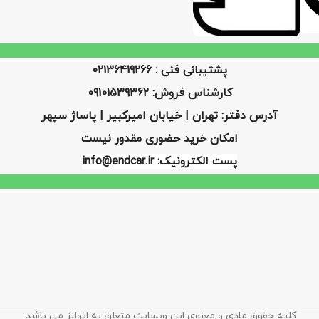
پشتیبانی فنی : 02136419266
کارشناس فروش: 09101539362
آدرس دفتر: تهران | خیابان امیرکبیر | پاساژ سپهر
امکان خرید حضوری مقدور نیست
پست الکترونیک: info@endcar.ir
کلیه حقوق مادی و معنوی این وبسایت متعلق به اتولنز می باشد.