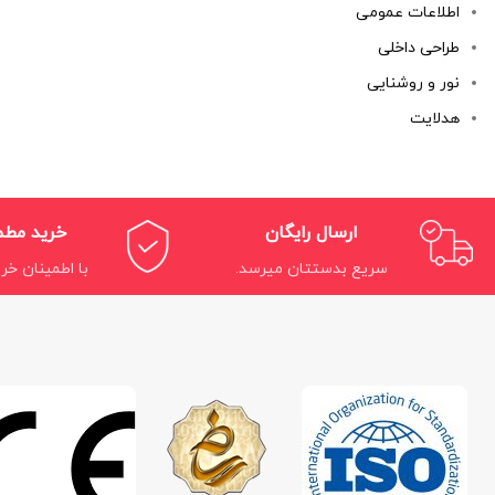
اطلاعات عمومی
طراحی داخلی
نور و روشنایی
هدلایت
ارسال رایگان
خرید مط
سریع بدستتان میرسد.
با اطمینان خری