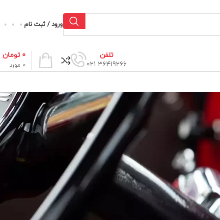
ورود / ثبت نام
0
تومان
تلفن
36419266 021
0
مورد