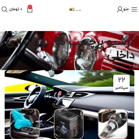
0
منو
0
تومان
آرشیو برچسب ها: نورپردازی
داخلی
22
سپتامبر