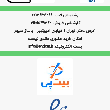
پشتیبانی فنی : 02136419266
کارشناس فروش: 09101539362
آدرس دفتر: تهران | خیابان امیرکبیر | پاساژ سپهر
امکان خرید حضوری مقدور نیست
پست الکترونیک: info@endcar.ir