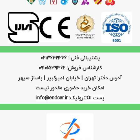
پشتیبانی فنی : 02136419266
کارشناس فروش: 09101539362
آدرس دفتر: تهران | خیابان امیرکبیر | پاساژ سپهر
امکان خرید حضوری مقدور نیست
پست الکترونیک: info@endcar.ir