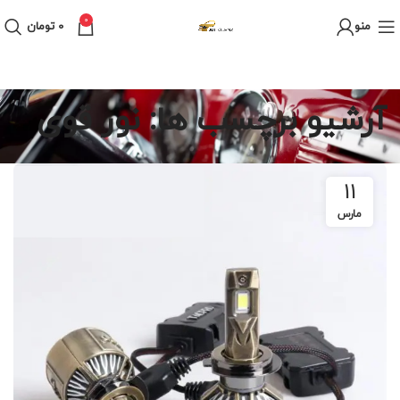
0
منو
0
تومان
آرشیو برچسب ها: نور قوی
11
مارس