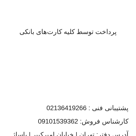
لذت خریدی مطمئن.
پرداخت توسط کلیه کارت‌های بانکی
پشتیبانی فنی : 02136419266
کارشناس فروش: 09101539362
آدرس دفتر: تهران | خیابان امیرکبیر | پاساژ