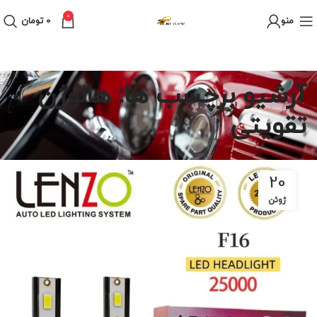
0
منو
0
تومان
آرشیو برچسب ها: هالوژن
تقویتی
20
ژوئن