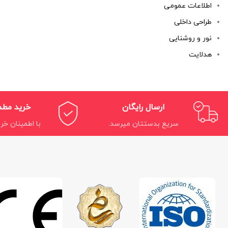
اطلاعات عمومی
طراحی داخلی
نور و روشنایی
هدلایت
ارسال رایگان
خرید مط
سریع بدستتان میرسد.
با اطمینان خری