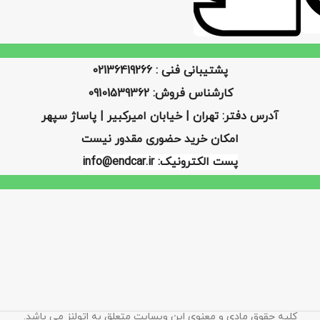
پشتیبانی فنی : 02136419266
کارشناس فروش: 09101539362
آدرس دفتر: تهران | خیابان امیرکبیر | پاساژ سپهر
امکان خرید حضوری مقدور نیست
پست الکترونیک: info@endcar.ir
کلیه حقوق مادی و معنوی این وبسایت متعلق به اتولنز می باشد.