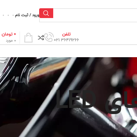
ورود / ثبت نام
0
تومان
تلفن
36419266 021
0
مورد
LED