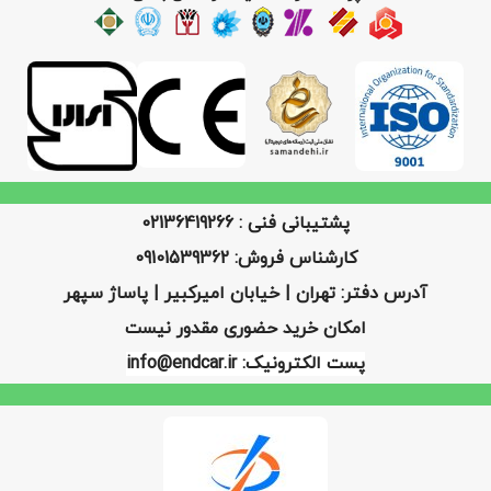
پشتیبانی فنی : 02136419266
کارشناس فروش: 09101539362
آدرس دفتر: تهران | خیابان امیرکبیر | پاساژ سپهر
امکان خرید حضوری مقدور نیست
پست الکترونیک: info@endcar.ir