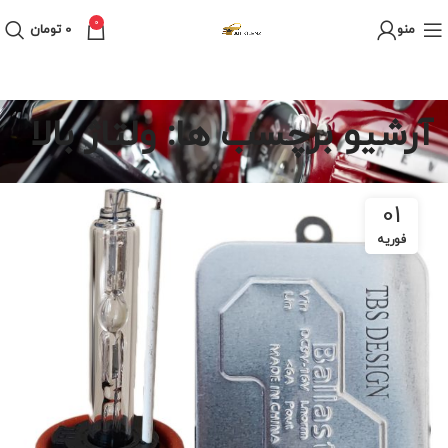
0
منو
0
تومان
آرشیو برچسب ها: ولتاژ بالا
01
فوریه