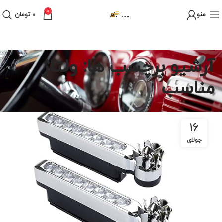
0
منو
0
تومان
آرشیو برچسب ها: ولتاژ
مناسب
16
جولای