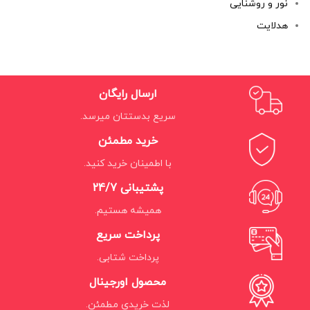
نور و روشنایی
هدلایت
ارسال رایگان
سریع بدستتان میرسد.
خرید مطمئن
با اطمینان خرید کنید.
پشتیبانی 24/7
همیشه هستیم.
پرداخت سریع
پرداخت شتابی.
محصول اورجینال
لذت خریدی مطمئن.