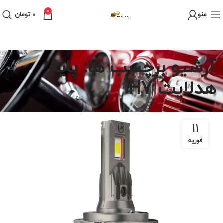
0
منو
0
تومان
آرشیو برچسب ها: پایه
هدلایت H7
11
فوریه