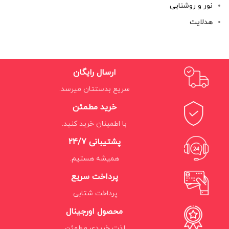
نور و روشنایی
هدلایت
ارسال رایگان
سریع بدستتان میرسد.
خرید مطمئن
با اطمینان خرید کنید.
پشتیبانی 24/7
همیشه هستیم.
پرداخت سریع
پرداخت شتابی.
محصول اورجینال
لذت خریدی مطمئن.