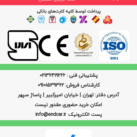
پرداخت توسط کلیه کارت‌های بانکی
پشتیبانی فنی : 02136419266
کارشناس فروش: 09101539362
آدرس دفتر: تهران | خیابان امیرکبیر | پاساژ سپهر
امکان خرید حضوری مقدور نیست
پست الکترونیک: info@endcar.ir