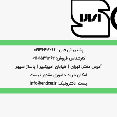
پشتیبانی فنی : 02136419266
کارشناس فروش: 09101539362
آدرس دفتر: تهران | خیابان امیرکبیر | پاساژ سپهر
امکان خرید حضوری مقدور نیست
پست الکترونیک: info@endcar.ir