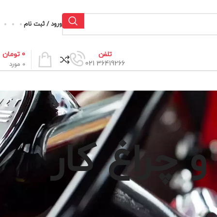
ورود / ثبت نام
0
تومان
تلفن
36419266 021
0
مورد
 چراغ کار