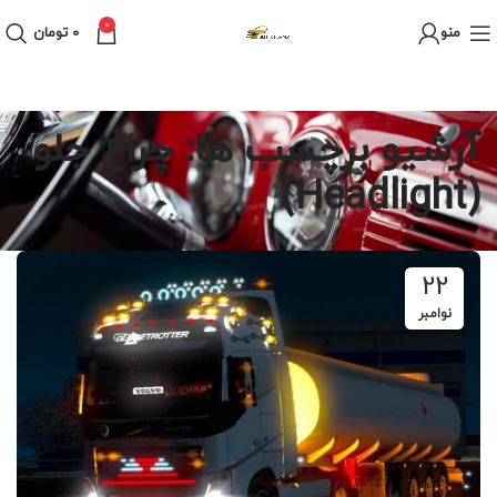
0
منو
0
تومان
آرشیو برچسب ها: چراغ جلو
(Headlight)
22
نوامبر