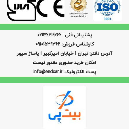
پشتیبانی فنی : 02136419266
کارشناس فروش: 09101539362
آدرس دفتر: تهران | خیابان امیرکبیر | پاساژ سپهر
امکان خرید حضوری مقدور نیست
پست الکترونیک: info@endcar.ir