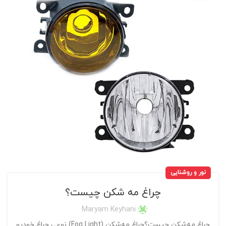
نور و روشنایی
چراغ مه شکن چیست؟
Maryam Keyhani
چراغ مه‌شکن چیست؟چراغ مه‌شکن (Fog Light) نوعی چراغ خودرو