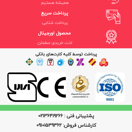
همیشه هستیم.
پرداخت سریع
پرداخت شتابی.
محصول اورجینال
لذت خریدی مطمئن.
پرداخت توسط کلیه کارت‌های بانکی
پشتیبانی فنی : 02136419266
کارشناس فروش: 09101539362