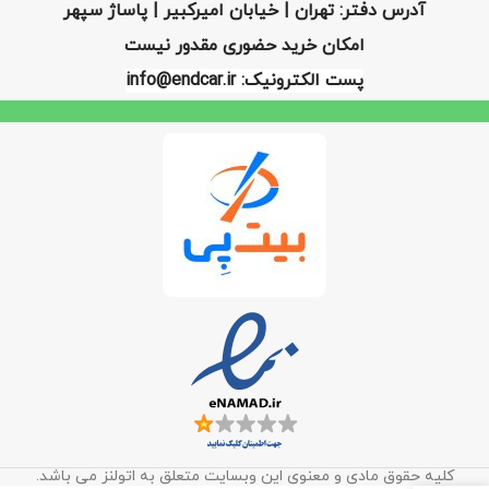
آدرس دفتر: تهران | خیابان امیرکبیر | پاساژ سپهر
امکان خرید حضوری مقدور نیست
پست الکترونیک: info@endcar.ir
کلیه حقوق مادی و معنوی این وبسایت متعلق به اتولنز می باشد.