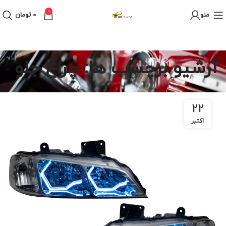
0
منو
0
تومان
آرشیو برچسب ها: چراغ جلو
22
اکتبر