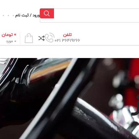
ورود / ثبت نام
0
تومان
تلفن
36419266 021
0
مورد