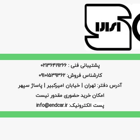
پشتیبانی فنی : 02136419266
کارشناس فروش: 09101539362
آدرس دفتر: تهران | خیابان امیرکبیر | پاساژ سپهر
امکان خرید حضوری مقدور نیست
پست الکترونیک: info@endcar.ir