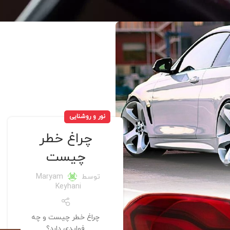
نور و روشنایی
چراغ خطر
چیست
توسط
Maryam
Keyhani
چراغ خطر چیست و چه
فوایدی دارد؟