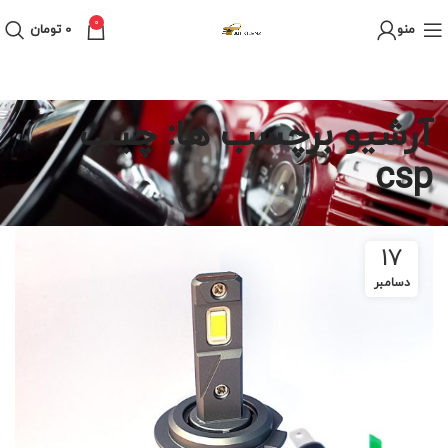
0
منو
0
تومان
آرشیو برچسب ها: چیپ
csp
17
دسامبر