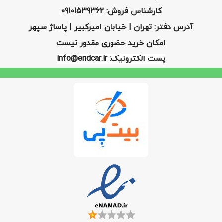
کارشناس فروش: 09101539362
آدرس دفتر: تهران | خیابان امیرکبیر | پاساژ سپهر
امکان خرید حضوری مقدور نیست
پست الکترونیک: info@endcar.ir