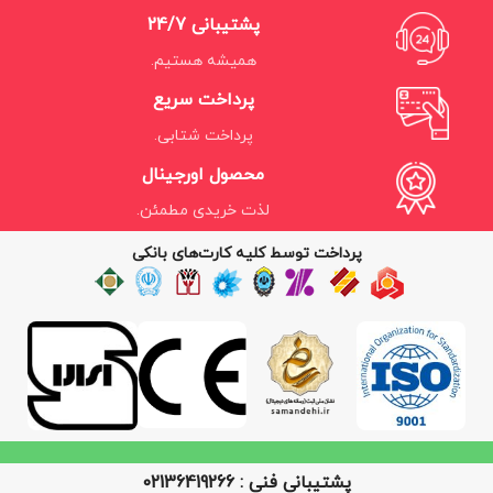
پشتیبانی 24/7
همیشه هستیم.
پرداخت سریع
پرداخت شتابی.
محصول اورجینال
لذت خریدی مطمئن.
پرداخت توسط کلیه کارت‌های بانکی
پشتیبانی فنی : 02136419266