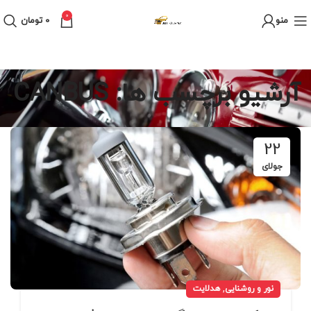
0
منو
0
تومان
آرشیو برچسب ها: CANBUS
22
جولای
,
نور و روشنایی
هدلایت