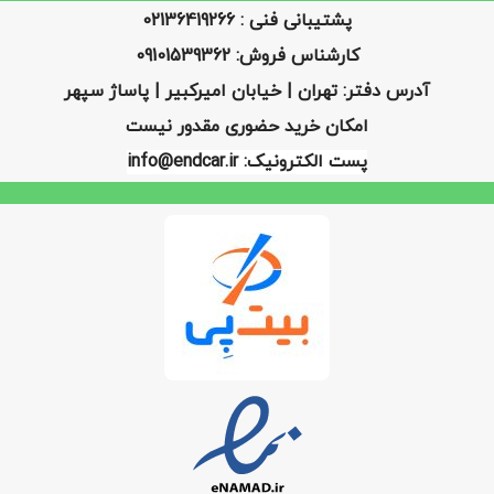
پشتیبانی فنی : 02136419266
کارشناس فروش: 09101539362
آدرس دفتر: تهران | خیابان امیرکبیر | پاساژ سپهر
امکان خرید حضوری مقدور نیست
پست الکترونیک: info@endcar.ir