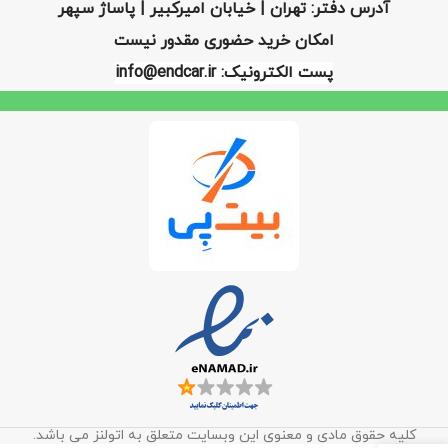
آدرس دفتر: تهران | خیابان امیرکبیر | پاساژ سپهر
امکان خرید حضوری مقدور نیست
پست الکترونیک: info@endcar.ir
کلیه حقوق مادی و معنوی این وبسایت متعلق به اتولنز می باشد.