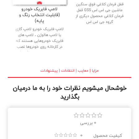
قفل فرمان کلاغی فوق سنگین
دنب
لامپ فابریک خودرو
ماشین جی اس اس GSS قفل
پار
(قابلیت انتخاب رنگ و
فرمان کلاغی محصول دیگری از
پایه)
گروه جی اس اس
لامپ فابریک خودرو لامپ گازی
یا لامپ هالوژن ، لامپ های
فابریک خودروهایی هستند که
در کارخانه روی خودروها نصب
می شوند. لامپ های فابریک
(گازی) با کیفیت بالا ، بدنه تمام
برنجی و شیشه کریستالی در
بازار عرضه شده اند. نور خوب و
مزایا | معایب | انتقادات | پیشنهادات
طول عمر بالا از دلایل استقبال
مصرف کنندگان می باشد.
خوشحال میشویم نظرات خود را به ما درمیان
بگذارید
0 بررسی
کیفیت محصول
0