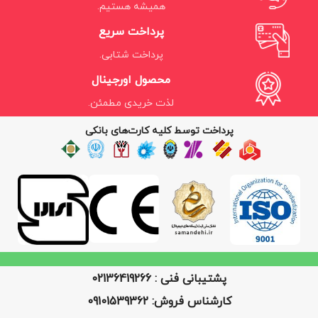
همیشه هستیم.
پرداخت سریع
پرداخت شتابی.
محصول اورجینال
لذت خریدی مطمئن.
پرداخت توسط کلیه کارت‌های بانکی
پشتیبانی فنی : 02136419266
کارشناس فروش: 09101539362